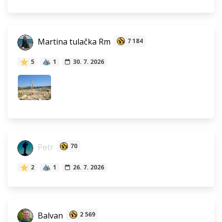
Martina tulačka Rm
7 184
5
1
30. 7. 2026
Petr
70
2
1
26. 7. 2026
Balvan
2 569