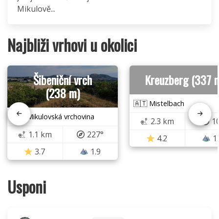
Mikulově...
Najbliži vrhovi u okolici
Šibeniční vrch
Kreuzberg (337 
(238 m)
🇦🇹 Mistelbach
🇨🇿 Mikulovská vrchovina
2.3 km
1
1.1 km
227°
4.2
1
3.7
1.9
Usponi