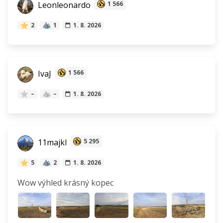
Leonleonardo
1 566
2
1
1. 8. 2026
IvaJ
1 566
–
–
1. 8. 2026
11majkl
5 295
5
2
1. 8. 2026
Wow výhled krásný kopec