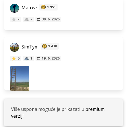
Matosz
1 951
–
–
30. 6. 2026
SimTym
1 430
5
1
19. 6. 2026
Više uspona moguće je prikazati u
premium
verziji.