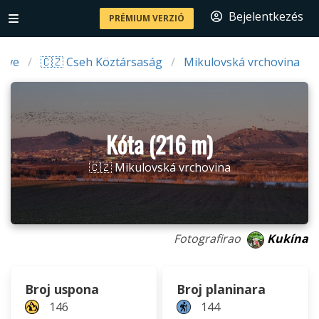
Bejelentkezés
PRÉMIUM VERZIÓ
žave
🇨🇿 Cseh Köztársaság
Mikulovská vrchovina
Kóta (216 m)
🇨🇿 Mikulovská vrchovina
Fotografirao
Kukína
Broj uspona
Broj planinara
146
144