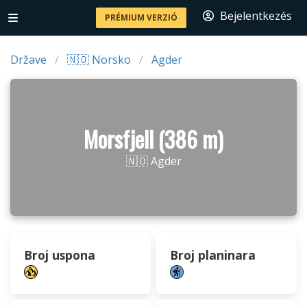
Bejelentkezés
PRÉMIUM VERZIÓ
Države
🇳🇴 Norsko
Agder
Morsfjell (386 m)
🇳🇴 Agder
Broj uspona
Broj planinara