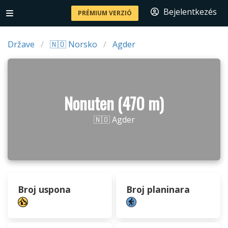
Bejelentkezés
PRÉMIUM VERZIÓ
Države
🇳🇴 Norsko
Agder
Nonuten (470 m)
🇳🇴 Agder
Broj uspona
Broj planinara