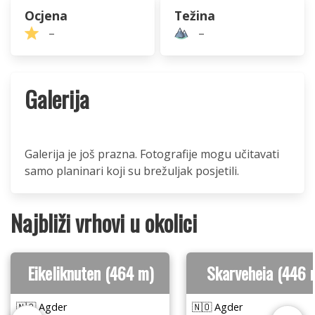
Ocjena
Težina
–
–
Galerija
Galerija je još prazna. Fotografije mogu učitavati
samo planinari koji su brežuljak posjetili.
Najbliži vrhovi u okolici
Eikeliknuten (464 m)
Skarveheia (446 
🇳🇴 Agder
🇳🇴 Agder