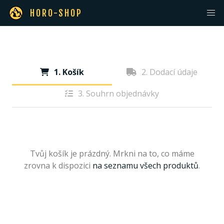
HORO-SHOP
1. Košík
2. Dodací údaje
3. Souhrn objednávky
Tvůj košík je prázdný. Mrkni na to, co máme
zrovna k dispozici
na seznamu všech produktů
.