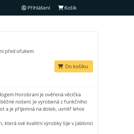
Přihlášení
Košík
ání před ofukem
Do košíku
s logem Horobraní je ověřená věcička
i běžné nošení. Je vyrobená z funkčního
ot a je příjemná na dotek, uvnitř lehce
 která své kvalitní výrobky šije v Jablonci