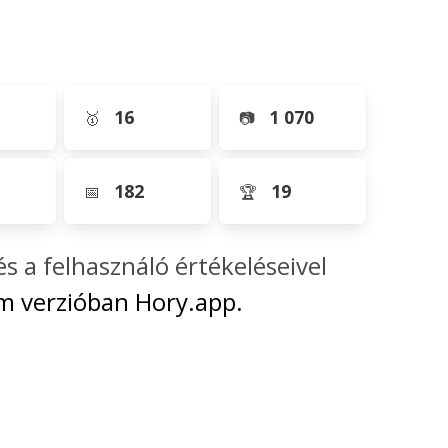
16
1 070
🥇
📷
182
19
📅
🏆
és a felhasználó értékeléseivel
 verzióban Hory.app.