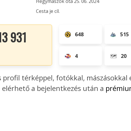
Hegymászók óta 25. 06. 2024
Cesta je cíl.
13 931
648
515
4
20
🗺️
s profil térképpel, fotókkal, mászásokkal 
elérhető a bejelentkezés után a
prémium