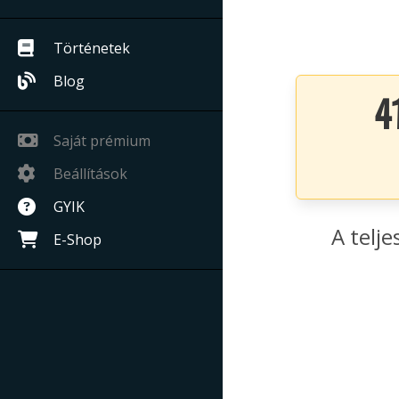
Történetek
Blog
4
Saját prémium
Beállítások
GYIK
A telje
E-Shop