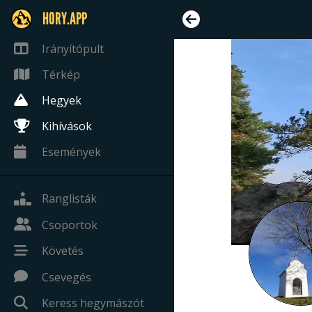
HORY.APP
Irányítópult
Térkép
Hegyek
Kihívások
Események
Ranglisták
Csoportok
Követés
Csevegés
Keress hegymászót