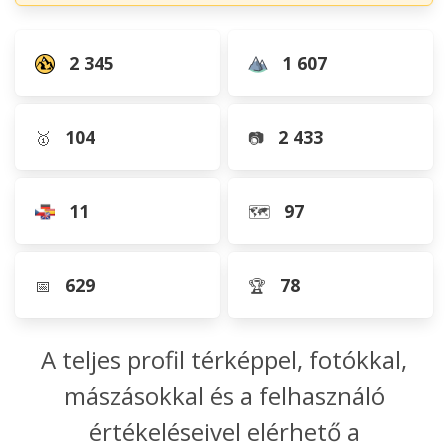
2 345
1 607
104
2 433
🥇
📷
11
97
🗺️
629
78
📅
🏆
A teljes profil térképpel, fotókkal,
mászásokkal és a felhasználó
értékeléseivel elérhető a