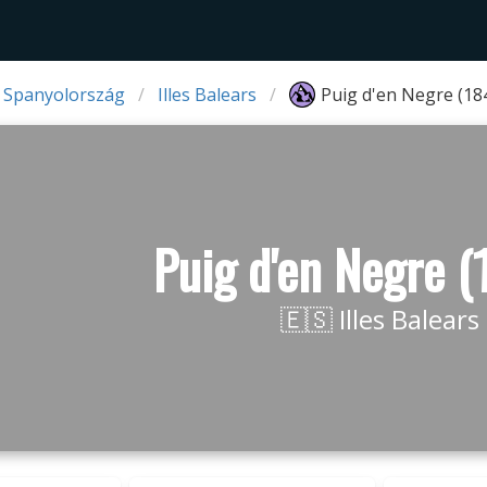
 Spanyolország
Illes Balears
Puig d'en Negre (18
Puig d'en Negre 
🇪🇸 Illes Balears