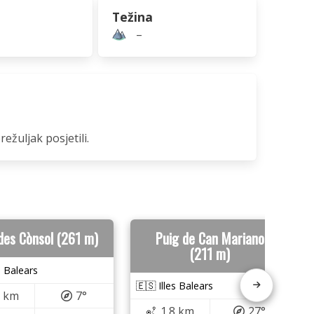
Težina
–
ežuljak posjetili.
des Cònsol (261 m)
Puig de Can Mariano
(211 m)
s Balears
🇪🇸 Illes Balears
1 km
7°
1.8 km
27°