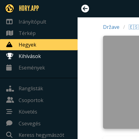
HORY.APP
Irányítópult
Države
🇪🇸
Térkép
Hegyek
Kihívások
Események
Ranglisták
Csoportok
Követés
Csevegés
Keress hegymászót