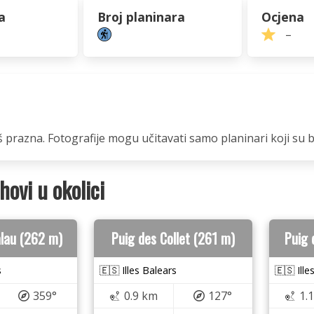
a
Broj planinara
Ocjena
–
oš prazna. Fotografije mogu učitavati samo planinari koji su br
rhovi u okolici
alau (262 m)
Puig des Collet (261 m)
Puig 
s
🇪🇸 Illes Balears
🇪🇸 Ille
359°
0.9 km
127°
1.