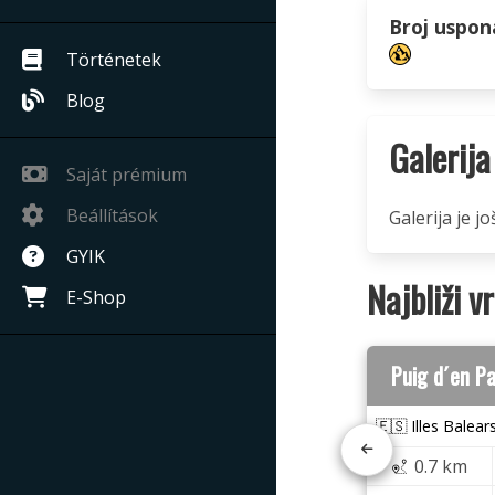
Broj uspon
Történetek
Blog
Galerija
Saját prémium
Beállítások
Galerija je j
GYIK
Najbliži v
E-Shop
Puig d´en P
🇪🇸 Illes Balear
0.7 km