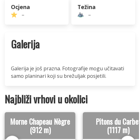
Ocjena
Težina
–
–
Galerija
Galerija je još prazna. Fotografije mogu učitavati
samo planinari koji su brežuljak posjetili.
Najbliži vrhovi u okolici
Morne Chapeau Nègre
Pitons du Carbe
(912 m)
(1117 m)