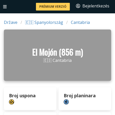
Bejelentkezés
PRÉMIUM VERZIÓ
Države
🇪🇸 Spanyolország
Cantabria
El Mojón (856 m)
🇪🇸 Cantabria
Broj uspona
Broj planinara