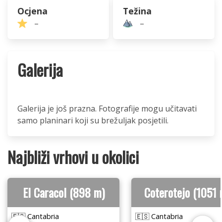
Ocjena
Težina
–
–
Galerija
Galerija je još prazna. Fotografije mogu učitavati
samo planinari koji su brežuljak posjetili.
Najbliži vrhovi u okolici
El Caracol (898 m)
Coterotejo (1051 
🇪🇸 Cantabria
🇪🇸 Cantabria