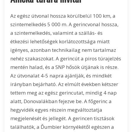
Az egész útvonal hossza körülbelül 100 km, a
szintemelkedés 5 000 m. A gerincvonal hossza,
a szintemelkedés, valamint a szállás- és
étkezési lehetőségek korlátozottsága miatt
igényes, azonban technikailag nem tartalmaz
nehéz szakaszokat. A gerincút a piros túrajelzés
mentén halad, és a SNP hősök útjának is része.
Az útvonalat 4-5 napra ajánlják, és mindkét
irányban bejárható. Az elmúlt években kétszer
tettem meg az egész gerincutat, mindig 4 nap
alatt, Donovalákban fejezve be. A főgerinc a
hegyvidék egyes részein megváltoztatja
megjelenését és jellegét. A gerincen tisztások
találhatók, a Ďumbier környékétől egészen a