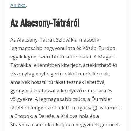
Anička
.
Az Alacsony-Tátráról
Az Alacsony-Tátrák Szlovákia második
legmagasabb hegyvonulata és Közép-Európa
egyik legnépszerűbb túraútvonalai. A Magas-
Tátrákkal ellentétben kiterjedt, áttekinthető és
viszonylag enyhe gerincekkel rendelkeznek,
amelyek hosszú túrákat tesznek lehetővé,
gyönyörű kilátással a környező csúcsokra és
völgyekre. A legmagasabb csúcs, a Ďumbier
(2043 m tengerszint feletti magasság), valamint
a Chopok, a Dereše, a Kráľova hoľa és a
Štiavnica csúcsok alkotják a hegyvidék gerincét.