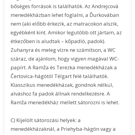
bőséges források is találhatók. Az Andrejcová
menedékházban lehet foglalni, a Ďurkovában
nem (aki előbb érkezik, az matracokon alszik,
egyébként kint. Amikor legutóbb ott jártam, az
étkezőben is aludtak – kőpadló, padok).
Zuhanyra és meleg vízre ne számítson, a WC
száraz, de ajánlom, hogy vigyen magával WC-
papírt. A Ramža és Terezka menedékházak a
Čertovica-hágótól Télgart felé találhatók.
Klasszikus menedékházak, gondnok nélkül,
alváshoz fa padok állnak rendelkezésre. A
Ramža menedékház mellett sátorozni is lehet.
C) Kijelölt sátorozási helyek: a
menedékházaknál, a Priehyba-hágón vagy a