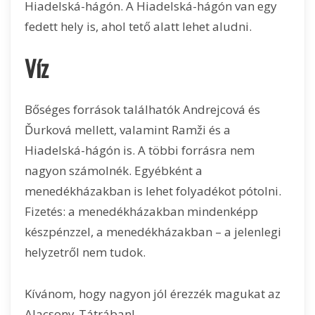
Hiadelská-hágón. A Hiadelská-hágón van egy
fedett hely is, ahol tető alatt lehet aludni.
Víz
Bőséges források találhatók Andrejcová és
Ďurková mellett, valamint Ramži és a
Hiadelská-hágón is. A többi forrásra nem
nagyon számolnék. Egyébként a
menedékházakban is lehet folyadékot pótolni.
Fizetés: a menedékházakban mindenképp
készpénzzel, a menedékházakban – a jelenlegi
helyzetről nem tudok.
Kívánom, hogy nagyon jól érezzék magukat az
Alacsony-Tátrában!