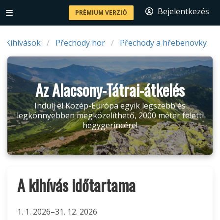
Bejelentkezés
PRÉMIUM VERZIÓ
Kihívások
Přechody hor
Přechody a hřebenovky
Az Alacsony-Tátrai-átkelés
Indulj el Közép-Európa egyik legszebb és
legkönnyebben megközelíthető, 2000 méter feletti
hegygerincére!
A kihívás időtartama
1. 1. 2026–31. 12. 2026