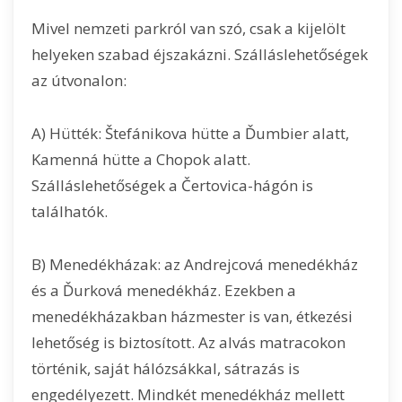
Mivel nemzeti parkról van szó, csak a kijelölt
helyeken szabad éjszakázni. Szálláslehetőségek
az útvonalon:
A) Hütték: Štefánikova hütte a Ďumbier alatt,
Kamenná hütte a Chopok alatt.
Szálláslehetőségek a Čertovica-hágón is
találhatók.
B) Menedékházak: az Andrejcová menedékház
és a Ďurková menedékház. Ezekben a
menedékházakban házmester is van, étkezési
lehetőség is biztosított. Az alvás matracokon
történik, saját hálózsákkal, sátrazás is
engedélyezett. Mindkét menedékház mellett