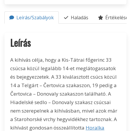
Leírás/Szabályok
Haladás
Értékelések
Leírás
A kihívás célja, hogy a Kis-Tátrai főgerinc 33
csúcsa közül legalább 14-et meglátogassatok
és bejegyezzetek. A 33 kiválasztott csúcs közül
14 a Telgárt – Čertovica szakaszon, 19 pedig a
Čertovica – Donovaly szakaszon található. A
Hiadelské sedlo – Donovaly szakasz csúcsai
nem szerepelnek a kihívásban, mivel azok már
a Starohorské vrchy hegyvidékhez tartoznak. A
kihívást gondosan összeállította
Horalka