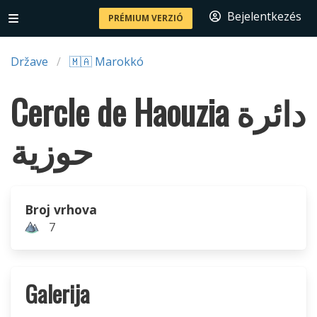
Bejelentkezés
PRÉMIUM VERZIÓ
Države
🇲🇦 Marokkó
Cercle de Haouzia دائرة
حوزية
Broj vrhova
7
Galerija