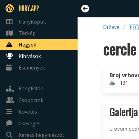
HORY.APP
Irányítópult
Države
🇲
Térkép
cercle
Hegyek
Kihívások
Események
Broj vrhov
131
Ranglisták
Csoportok
Galerija
Követés
Csevegés
U ovom podru
Keress hegymászót