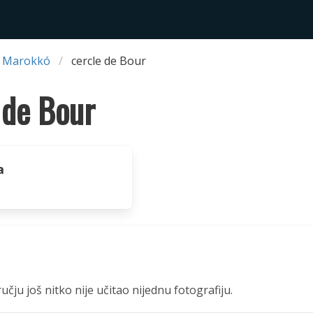
 Marokkó
cercle de Bour
 de Bour
a
čju još nitko nije učitao nijednu fotografiju.