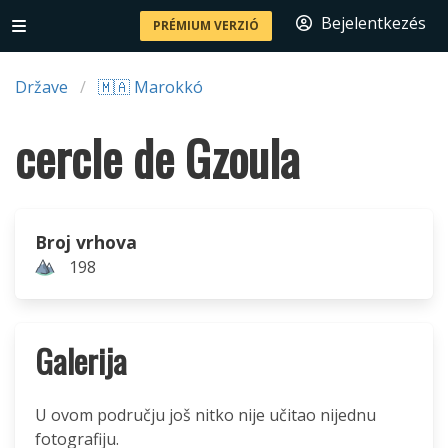
Bejelentkezés
PRÉMIUM VERZIÓ
Države
🇲🇦 Marokkó
cercle de Gzoula
Broj vrhova
198
Galerija
U ovom području još nitko nije učitao nijednu
fotografiju.