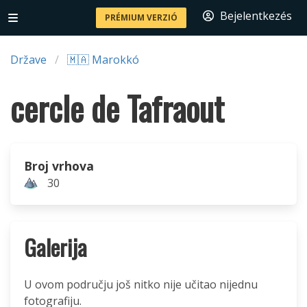
Bejelentkezés
PRÉMIUM VERZIÓ
Države
🇲🇦 Marokkó
cercle de Tafraout
Broj vrhova
30
Galerija
U ovom području još nitko nije učitao nijednu
fotografiju.