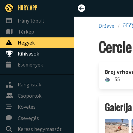
HORY.APP
Irányítópult
Države
🇲
Térkép
Cercle
Hegyek
Kihívások
Események
Broj vrhov
55
Ranglisták
Csoportok
Galerija
Követés
Csevegés
Keress hegymászót