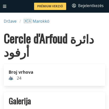
Bejelentkezés
PRÉMIUM VERZIÓ
Države
🇲🇦 Marokkó
Cercle d'Arfoud دائرة
أرفود
Broj vrhova
24
Galerija