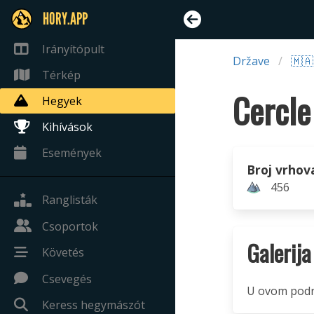
HORY.APP
Irányítópult
Države
🇲
Térkép
Hegyek
Kihívások
Események
Broj vrhov
456
Ranglisták
Csoportok
Galerija
Követés
Csevegés
U ovom podru
Keress hegymászót