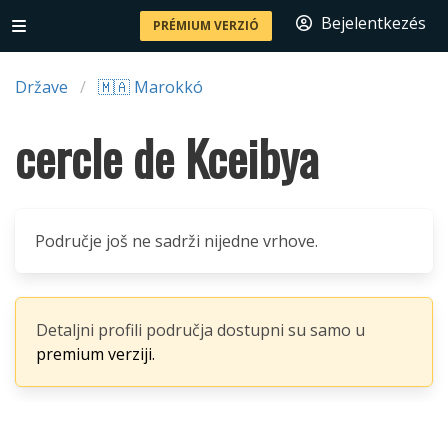
Bejelentkezés
PRÉMIUM VERZIÓ
Države
🇲🇦 Marokkó
cercle de Kceibya
Područje još ne sadrži nijedne vrhove.
Detaljni profili područja dostupni su samo u
premium verziji.