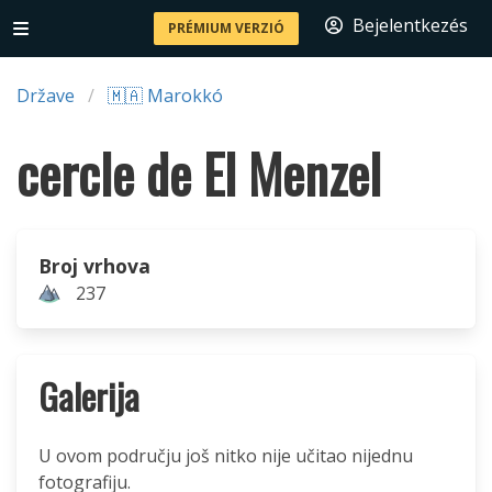
Bejelentkezés
PRÉMIUM VERZIÓ
Države
🇲🇦 Marokkó
cercle de El Menzel
Broj vrhova
237
Galerija
U ovom području još nitko nije učitao nijednu
fotografiju.