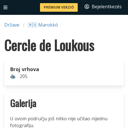
Bejelentkezés
PRÉMIUM VERZIÓ
Države
🇲🇦 Marokkó
Cercle de Loukous
Broj vrhova
205
Galerija
U ovom području još nitko nije učitao nijednu
fotografiju.