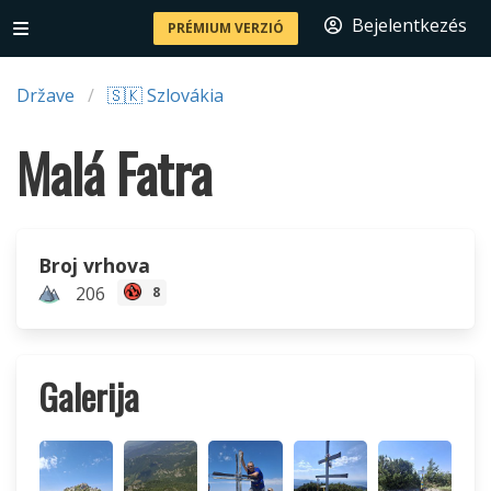
Bejelentkezés
PRÉMIUM VERZIÓ
Države
🇸🇰 Szlovákia
Malá Fatra
Broj vrhova
206
8
Galerija